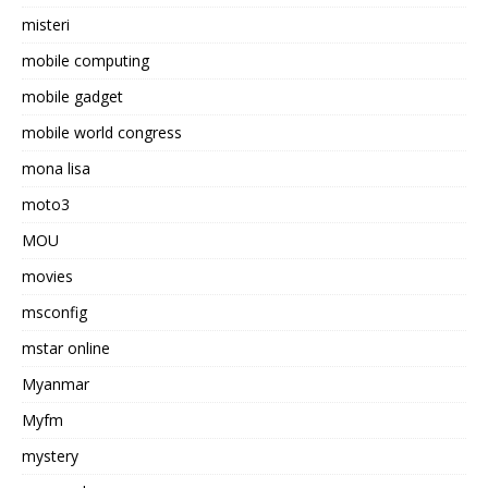
misteri
mobile computing
mobile gadget
mobile world congress
mona lisa
moto3
MOU
movies
msconfig
mstar online
Myanmar
Myfm
mystery