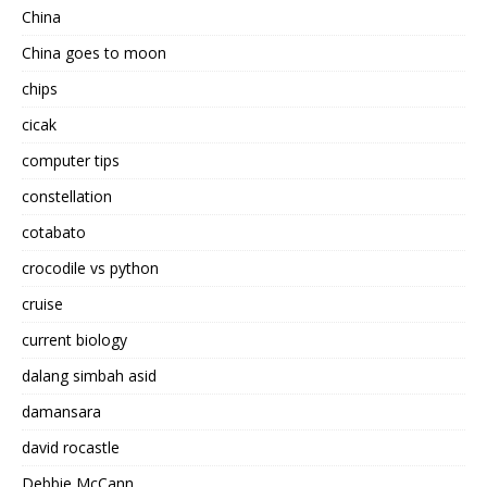
China
China goes to moon
chips
cicak
computer tips
constellation
cotabato
crocodile vs python
cruise
current biology
dalang simbah asid
damansara
david rocastle
Debbie McCann