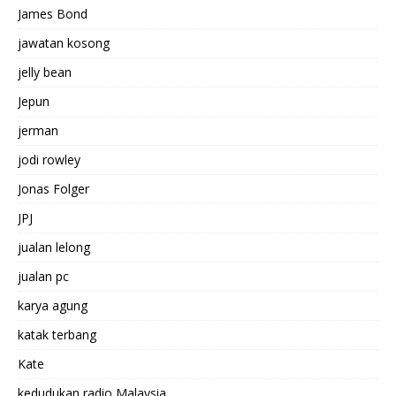
James Bond
jawatan kosong
jelly bean
Jepun
jerman
jodi rowley
Jonas Folger
JPJ
jualan lelong
jualan pc
karya agung
katak terbang
Kate
kedudukan radio Malaysia