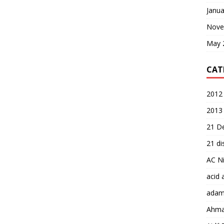
Janua
Nove
May 
CAT
2012 
2013
21 D
21 d
AC Ni
acid 
adam
Ahma