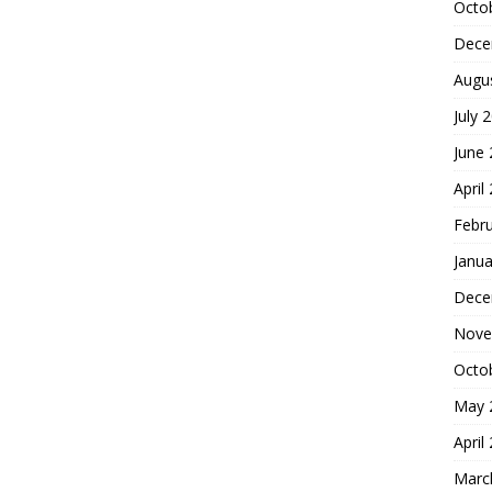
Octo
Dece
Augu
July 
June
April
Febr
Janua
Dece
Nove
Octo
May 
April
Marc