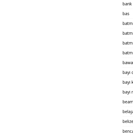
bank
bas
batm
batm
batm
batm
bawa 
bayi 
bayi k
bayi 
bea
bela
beliz
benc