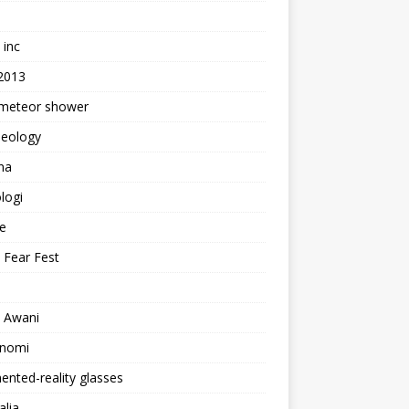
e
 inc
 2013
 meteor shower
aeology
na
logi
te
 Fear Fest
o Awani
onomi
nted-reality glasses
alia