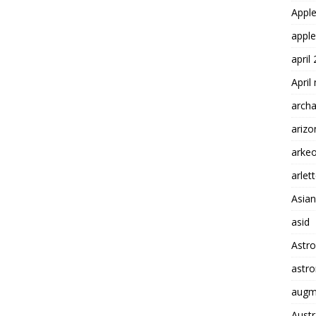
Appl
apple
april
April
arch
arizo
arkeo
arlet
Asian
asid
Astr
astr
augme
Austr