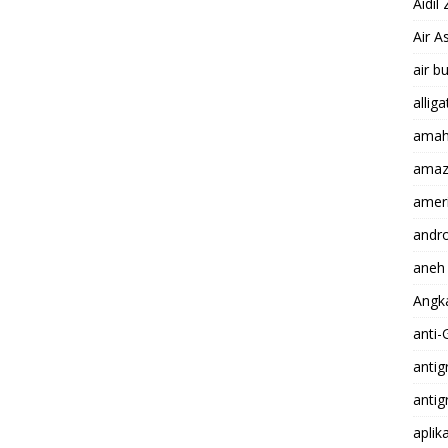
Aidil
Air A
air b
alliga
amah
amaz
ameri
andro
aneh
Angk
anti-
antigr
antig
aplik