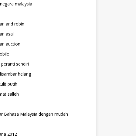
 negara malaysia
an and robin
an asal
an auction
obile
peranti sendiri
disambar helang
ulit putih
mat salleh
m
jar Bahasa Malaysia dengan mudah
e
ana 2012