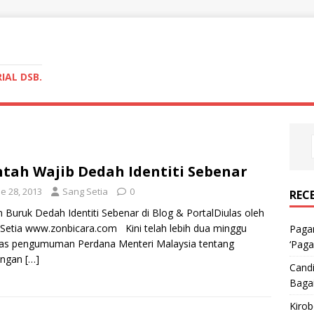
IAL DSB.
tah Wajib Dedah Identiti Sebenar
e 28, 2013
Sang Setia
0
REC
 Buruk Dedah Identiti Sebenar di Blog & PortalDiulas oleh
Setia www.zonbicara.com Kini telah lebih dua minggu
Pagar
pas pengumuman Perdana Menteri Malaysia tentang
‘Paga
angan
[…]
Candi
Baga
Kiro