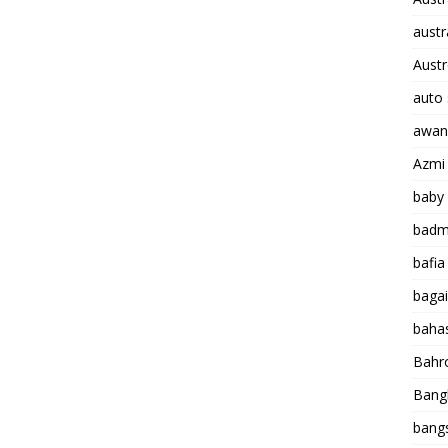
aust
Austr
auto 
awan
Azmi
baby
badm
bafia
baga
baha
Bah
Bang
bang