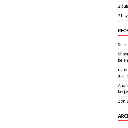
2 bul
21 sy
REC
Sqiar
Shari
ke a
mint
Julai
Anon
kerja
Zon 
ARC