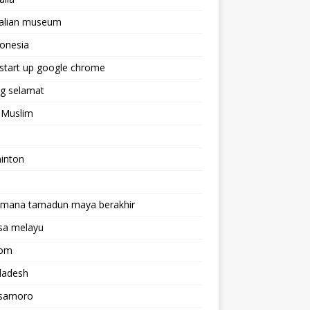
ralian museum
onesia
start up google chrome
g selamat
 Muslim
inton
imana tamadun maya berakhir
sa melayu
rom
ladesh
samoro