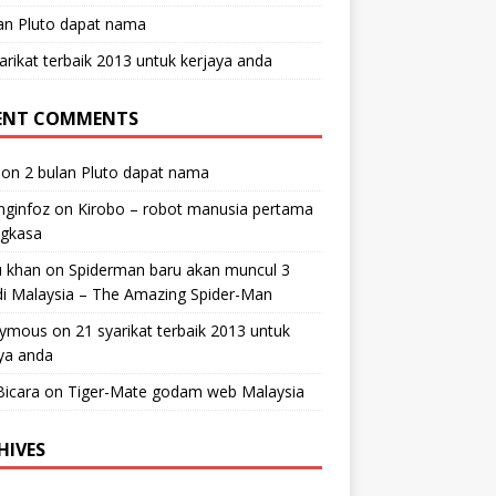
an Pluto dapat nama
arikat terbaik 2013 untuk kerjaya anda
ENT COMMENTS
on
2 bulan Pluto dapat nama
nginfoz
on
Kirobo – robot manusia pertama
ngkasa
u khan
on
Spiderman baru akan muncul 3
 di Malaysia – The Amazing Spider-Man
ymous
on
21 syarikat terbaik 2013 untuk
ya anda
Bicara
on
Tiger-Mate godam web Malaysia
HIVES