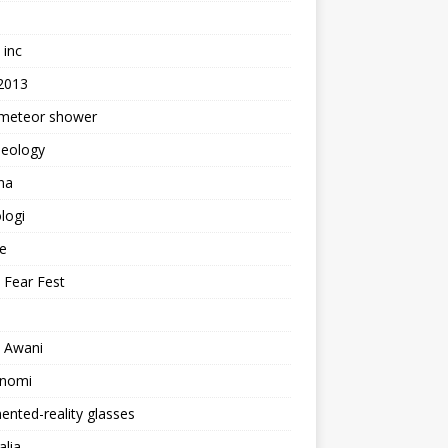
e
 inc
 2013
 meteor shower
aeology
na
logi
te
 Fear Fest
o Awani
onomi
nted-reality glasses
alia