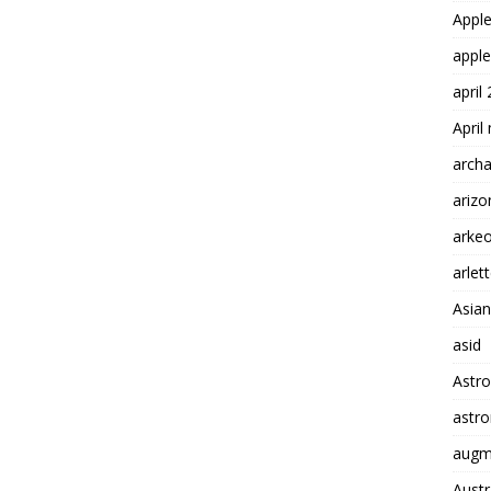
Appl
apple
april
April
arch
arizo
arkeo
arlet
Asian
asid
Astr
astr
augme
Austr