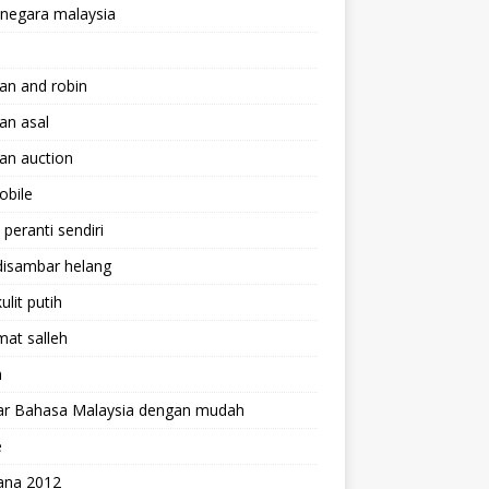
 negara malaysia
an and robin
an asal
an auction
obile
peranti sendiri
disambar helang
ulit putih
mat salleh
m
jar Bahasa Malaysia dengan mudah
e
ana 2012