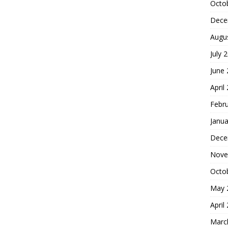
Octo
Dece
Augu
July 
June
April
Febr
Janua
Dece
Nove
Octo
May 
April
Marc