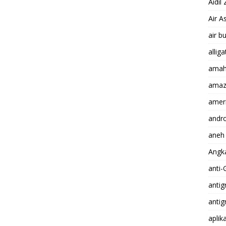
Aidil
Air A
air b
alliga
amah
amaz
ameri
andro
aneh
Angk
anti-
antigr
antig
aplik