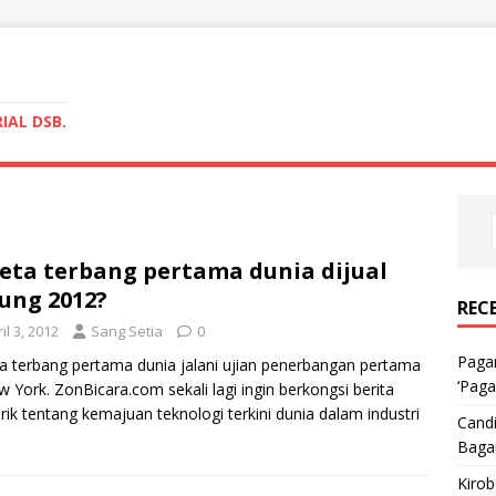
IAL DSB.
eta terbang pertama dunia dijual
ung 2012?
REC
il 3, 2012
Sang Setia
0
Pagar
a terbang pertama dunia jalani ujian penerbangan pertama
‘Paga
w York. ZonBicara.com sekali lagi ingin berkongsi berita
ik tentang kemajuan teknologi terkini dunia dalam industri
Candi
Baga
Kiro