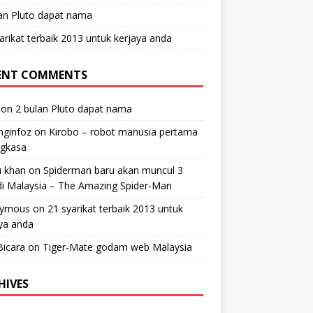
an Pluto dapat nama
arikat terbaik 2013 untuk kerjaya anda
ENT COMMENTS
on
2 bulan Pluto dapat nama
nginfoz
on
Kirobo – robot manusia pertama
ngkasa
u khan
on
Spiderman baru akan muncul 3
 di Malaysia – The Amazing Spider-Man
ymous
on
21 syarikat terbaik 2013 untuk
ya anda
Bicara
on
Tiger-Mate godam web Malaysia
HIVES