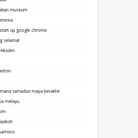
ralian museum
onesia
start up google chrome
g selamat
 Muslim
inton
imana tamadun maya berakhir
sa melayu
rom
ladesh
samoro