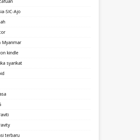
 Zafuan
sia-SIC-Ajo
uah
tor
 Myanmar
on kindle
ka syarikat
id
asa
G
aviti
ravity
asi terbaru