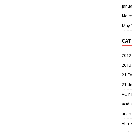
Janua
Nove
May 
CAT
2012 
2013
21 D
21 d
AC Ni
acid 
adam
Ahma