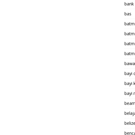
bank
bas
batm
batm
batm
batm
bawa 
bayi 
bayi k
bayi 
bea
bela
beliz
benc