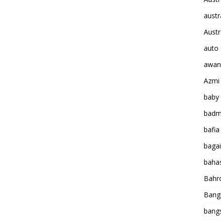
aust
Austr
auto 
awan
Azmi
baby
badm
bafia
baga
baha
Bah
Bang
bang