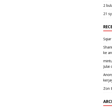
2 bul
21 sy
REC
Sqiar
Shari
ke a
mint
Julai
Anon
kerja
Zon 
ARC