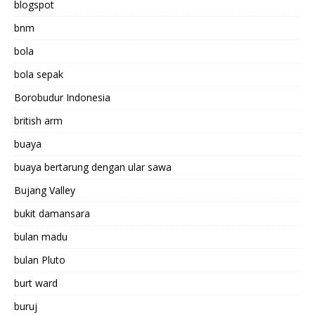
blogspot
bnm
bola
bola sepak
Borobudur Indonesia
british arm
buaya
buaya bertarung dengan ular sawa
Bujang Valley
bukit damansara
bulan madu
bulan Pluto
burt ward
buruj