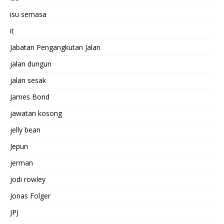
isu semasa
it
Jabatan Pengangkutan Jalan
jalan dungun
jalan sesak
James Bond
jawatan kosong
jelly bean
Jepun
jerman
jodi rowley
Jonas Folger
JPJ