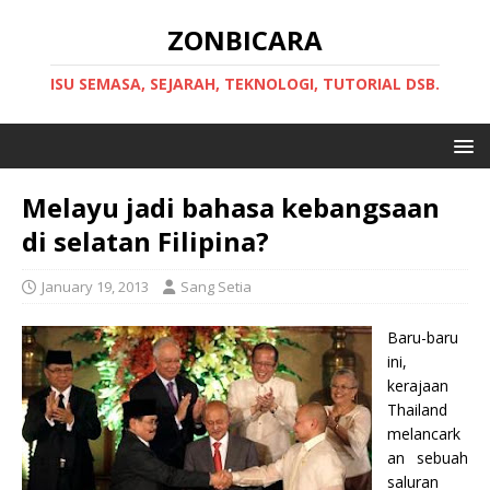
ZONBICARA
ISU SEMASA, SEJARAH, TEKNOLOGI, TUTORIAL DSB.
Melayu jadi bahasa kebangsaan
di selatan Filipina?
January 19, 2013
Sang Setia
Baru-baru
ini,
kerajaan
Thailand
melancark
an sebuah
saluran