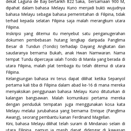
dekat Laguna de Bay bertarikh 822 Saka, bersamaan 900 M,
dipahat dalam bahasa Melayu Kuno menjadi bukti wujudnya
bahasa Melayu sebagai bahasa pemerintahan di Filipina, tidak
terhad kepada selatan Filipina saja malah merangkum utara
Filipina.
Inskripsi yang ditemui itu menyebut satu penganugerahan
dokumen pembebasan hutang lengkap daripada Panglima
Besar di Tundun (Tondo) terhadap Dayang Angkatan dan
saudaranya bernama Bukah, anak Hwan Namwaran. Nama
tempat Tundu dipercayai ialah Tondo di Manila yang berada di
utara Filipina, malah plat tembaga itu telah ditemui di utara
Filipina.
Kelangsungan bahasa ini terus dapat dilihat ketika Sepanyol
pertama kali tiba di Filipina dalam abad ke-16 di mana mereka
menyaksikan penggunaan bahasa Melayu Kuno dituturkan di
kalangan bangsawan. Malah komunikasi pertama mereka
dengan penduduk tempatan juga menggunakan kosa kata
Melayu melalui jurubahasa yang bernama Enrique (Panglima
Awang), seorang pembantu kanan Ferdinand Magellan.
Kini, bahasa Melayu dilihat telah suram di Mindanao selain di
utara Filipina, namun ia masih dapat didengar di kawasan