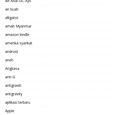
Air Asia-SIC-Ajo
air buah
alligator
amah Myanmar
amazon kindle
amerika syarikat
android
aneh
Angkasa
anti-G
antigraviti
antigravity
aplikasi terbaru
Apple