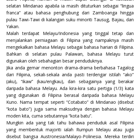
selatan Mindanao apabila ia masih dituturkan sebagai “lingua
franca” atau bahasa penghubung dari Zamboanga hingga
pulau Tawi-Tawi di kalangan suku minoriti Tausug, Bajau, dan
Yakan.
Malah terdapat Melayu/Indonesia yang tinggal tetap dan
menjalankan perniagaan di Filipina yang nampaknya masih
mengekalkan bahasa Melayu sebagai bahasa harian di Filipina.
Bahkan di selatan pulau Palawan, bahasa Melayu turut
digunakan oleh sebahagian besar penduduknya.
Jika anda gemar menonton drama-drama berbahasa Tagalog
dari Filipina, sekali-sekala anda pasti terdengar istilah “ako”
(aku), “ikaw” (kau/engkau), dan sebagainya yang berakar
daripada bahasa Melayu. Ada kira-kira satu pertiga (1/3) kata
yang digunakan di Filipina berasal daripada bahasa Melayu
Kuno. Nama tempat seperti “Cotabato” di Mindanao (disebut
“kota bato”) juga sama maksudnya dengan bahasa Melayu
moden kita, cuma sebutannya “kota batu”.
Mungkin ada yang tak tahu bahawa penduduk asal Filipina
yang membentuk majoriti ialah Rumpun Melayu atau juga
disebut bangsa Austronesia/Malayo-Polinesia. Mereka terdiri